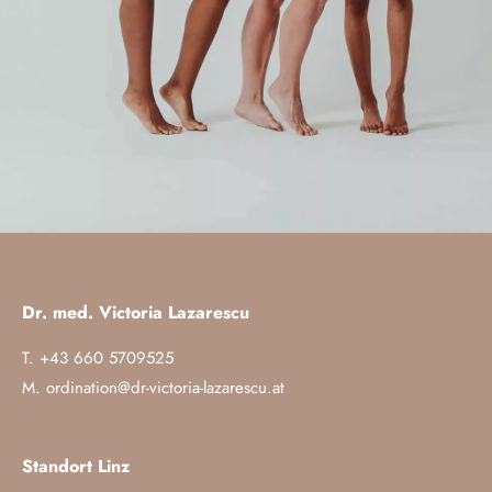
Dr. med. Victoria Lazarescu
T. +43 660 5709525
M.
ordination@dr-victoria-lazarescu.at
Standort Linz