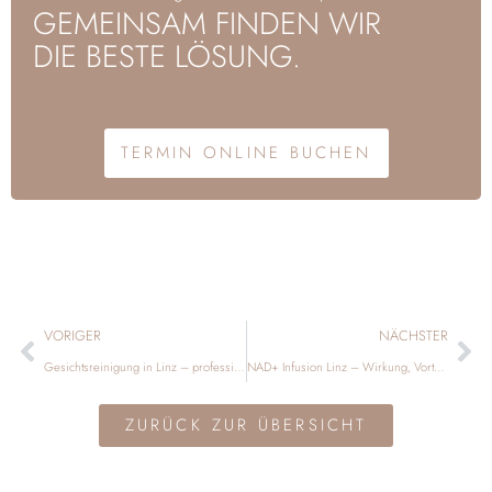
GEMEINSAM FINDEN WIR
DIE BESTE LÖSUNG.
TERMIN ONLINE BUCHEN
VORIGER
NÄCHSTER
Gesichtsreinigung in Linz – professionelle Tiefenreinigung für ein klares, gepflegtes Hautbild
NAD+ Infusion Linz – Wirkung, Vorteile und Anwendung einfach erklärt
ZURÜCK ZUR ÜBERSICHT