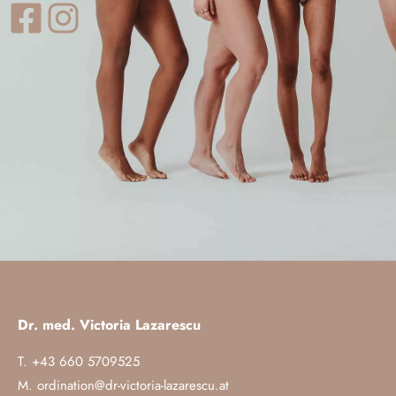
Dr. med. Victoria Lazarescu
T. +43 660 5709525
M.
ordination@dr-victoria-lazarescu.at